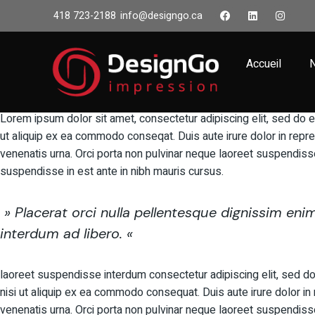
418 723-2188
info@designgo.ca
6 février 2023
Business
Research
Making innovative str
Accueil
N
Lorem ipsum dolor sit amet, consectetur adipiscing elit, sed do e
ut aliquip ex ea commodo conseqat. Duis aute irure dolor in repreh
venenatis urna. Orci porta non pulvinar neque laoreet suspendiss
suspendisse in est ante in nibh mauris cursus.
» Placerat orci nulla pellentesque dignissim eni
interdum ad libero. «
laoreet suspendisse interdum consectetur adipiscing elit, sed do
nisi ut aliquip ex ea commodo consequat. Duis aute irure dolor in r
venenatis urna. Orci porta non pulvinar neque laoreet suspendiss