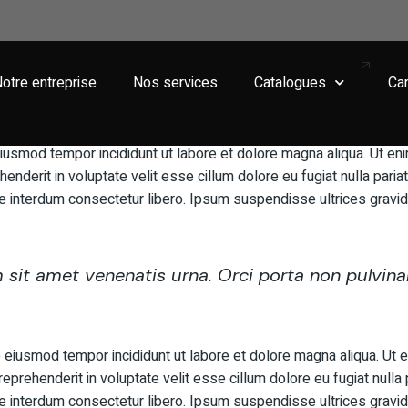
ategies for outstandi
otre entreprise
Nos services
Catalogues
Car
iusmod tempor incididunt ut labore et dolore magna aliqua. Ut eni
enderit in voluptate velit esse cillum dolore eu fugiat nulla paria
e interdum consectetur libero. Ipsum suspendisse ultrices gravida
m sit amet venenatis urna. Orci porta non pulvin
 eiusmod tempor incididunt ut labore et dolore magna aliqua. Ut e
eprehenderit in voluptate velit esse cillum dolore eu fugiat nulla 
e interdum consectetur libero. Ipsum suspendisse ultrices gravida