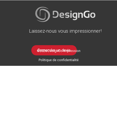
Laissez-nous vous impressionner!
Demander un devis
©2026 DesignGo Impression
Politique de confidentialité