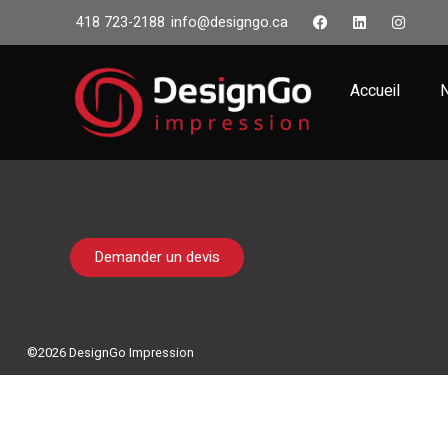
418 723-2188
info@designgo.ca
No posts were found for provided query parameters.
Accueil
N
Demander un devis
©2026 DesignGo Impression