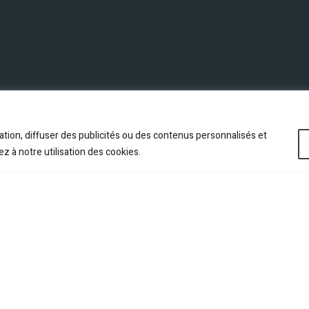
ation, diffuser des publicités ou des contenus personnalisés et
ez à notre utilisation des cookies.
ES ET VÊTEMENTS
IMPRESSION OFFS
ORPORATIFS
NUMÉRIQUE