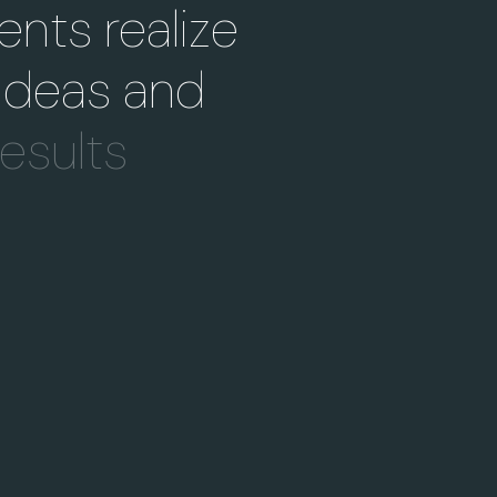
ents realize
 ideas and
results