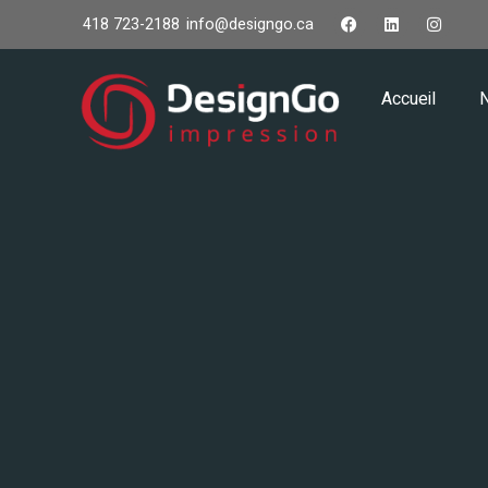
418 723-2188
info@designgo.ca
Accueil
N