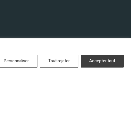
Personnaliser
Tout rejeter
Accepter tout
ET ET
CONCEPTION GRAPHIQUE