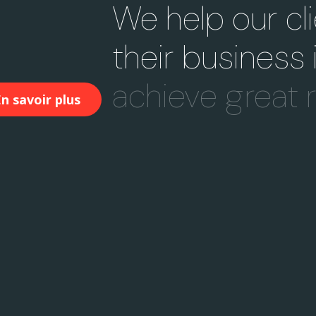
We help our cli
their business
achieve
great
n savoir plus